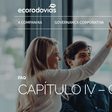
A
COMPANHIA
GOVERNANÇA
CORPORATIVA
FAQ
CAPÍTULO IV – 