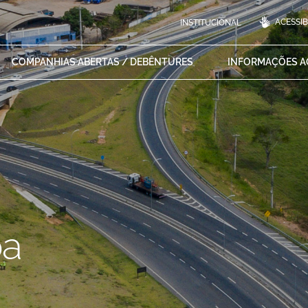
ACESSIB
INSTITUCIONAL
COMPANHIAS ABERTAS /
DEBÊNTURES
INFORMAÇÕES 
ba