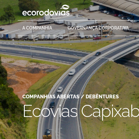
A
COMPANHIA
GOVERNANÇA
CORPORATIVA
COMPANHIAS ABERTAS / DEBÊNTURES
Ecovias Capixa