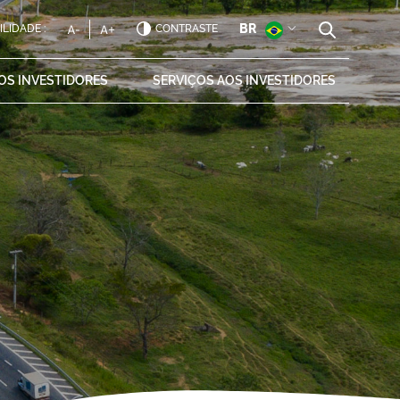
BR
ILIDADE :
CONTRASTE
AOS
INVESTIDORES
SERVIÇOS AOS
INVESTIDORES