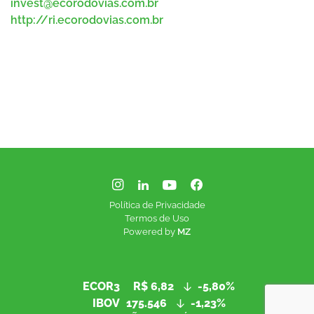
invest@ecorodovias.com.br
http://ri.ecorodovias.com.br
Política de Privacidade
Termos de Uso
Powered by
MZ
ECOR3
R$ 6,82
-5,80%
IBOV
175.546
-1,23%