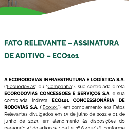
FATO RELEVANTE – ASSINATURA
DE ADITIVO – ECO101
A ECORODOVIAS INFRAESTRUTURA E LOGÍSTICA S.A.
(“
EcoRodovias
” ou “
Companhia
”), sua controlada direta
ECORODOVIAS CONCESSÕES E SERVIÇOS S.A.
e sua
controlada indireta
ECO101
CONCESSIONÁRIA DE
RODOVIAS S.A.
(“
Eco101
”), em complemento aos Fatos
Relevantes divulgados em 15 de julho de 2022 e 01 de
junho de 2023, em atendimento às disposições do
parágrafo 4º do artigo 157 da Lei nº 6.404/76, conforme