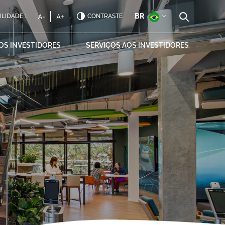
BR
ILIDADE :
CONTRASTE
AOS
INVESTIDORES
SERVIÇOS AOS
INVESTIDORES