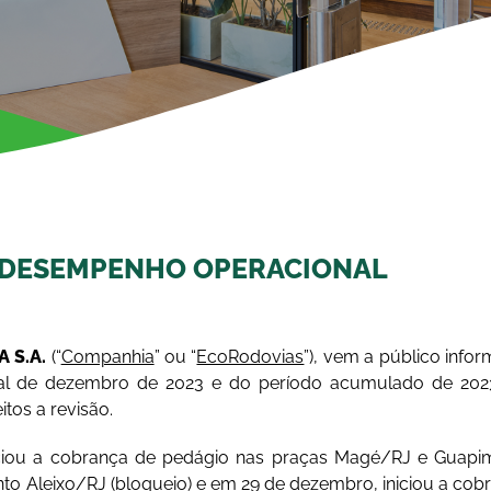
 DESEMPENHO OPERACIONAL
 S.A.
(“
Companhia
” ou “
EcoRodovias
”), vem a público info
sal de dezembro de 2023 e do período acumulado de 202
tos a revisão.
ciou a cobrança de pedágio nas praças Magé/RJ e Guapimi
to Aleixo/RJ (bloqueio) e em 29 de dezembro, iniciou a cob