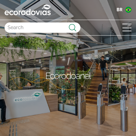
BR
Submit
Ecorodoanel